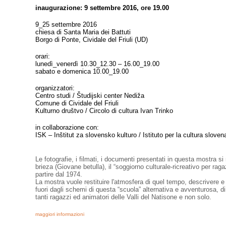
inaugurazione: 9 settembre 2016, ore 19.00
9_25 settembre 2016
chiesa di Santa Maria dei Battuti
Borgo di Ponte, Cividale del Friuli (UD)
orari:
lunedì_venerdì 10.30_12.30 – 16.00_19.00
sabato e domenica 10.00_19.00
organizzatori:
Centro studi / Študijski center Nediža
Comune di Cividale del Friuli
Kulturno društvo / Circolo di cultura Ivan Trinko
in collaborazione con:
ISK – Inštitut za slovensko kulturo / Istituto per la cultura sloven
Le fotografie, i filmati, i documenti presentati in questa mostra si 
brieza (Giovane betulla), il “soggiorno culturale-ricreativo per rag
partire dal 1974.
La mostra vuole restituire l'atmosfera di quel tempo, descrivere e
fuori dagli schemi di questa “scuola” alternativa e avventurosa, 
tanti ragazzi ed animatori delle Valli del Natisone e non solo.
maggiori informazioni