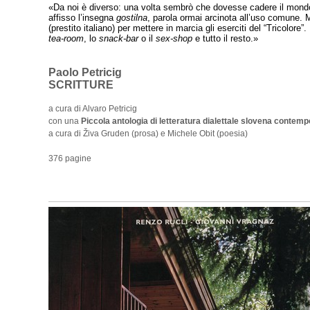
«Da noi è diverso: una volta sembrò che dovesse cadere il mondo
affisso l’insegna
gostilna
, parola ormai arcinota all’uso comune. 
(prestito italiano) per mettere in marcia gli eserciti del “Tricolore”
tea-room
, lo
snack-bar
o il
sex-shop
e tutto il resto.»
Paolo Petricig
SCRITTURE
a cura di Alvaro Petricig
con una
Piccola antologia di letteratura dialettale slovena contem
a cura di Živa Gruden (prosa) e Michele Obit (poesia)
376 pagine