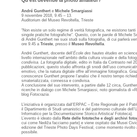
Qu'est devenue la photo amateur?
André Gunthert
e
Michele Smargiassi
9 novembre 2018, 9.45 – 13.
Auditorium del Museo Revoltella, Trieste
“Non esiste un solo regime di verità fotografica, ne esistono tanti q
singole pratiche fotografiche”. Questo, con le parole di Michele Sm
di André Gunthert nei suoi studi sulla fotografia, di cui parlerà ve
ore 9.45 a
Trieste
, presso il
Museo Revoltella
.
André Gunthert, docente dell’
École des hautes études en science
livello internazionale nell’ambito della cultura visuale e della fot
condivisa. La fotografia digitale
, edito in Italia da Contrasto nel
pubblicazioni, questo studio affronta gli snodi dell’uso comunica
emotivo, che la natura digitale offre all’immagine fotografica. Gra
conoscenze Gunthert propone l’analisi che il nostro tempo richied
smaterializzata, connessa e condivisa.
A conclusione del suo intervento, a partire dalle 12 circa, Gunther
ricerche in dialogo con Michele Smargiassi, noto giornalista di «R
blog
Fotocrazia
.
L’iniziativa è organizzata dall’ERPAC – Ente Regionale per il Patr
il Dipartimento di Studi umanistici e del patrimonio culturale dell
Informatico per la Documentazione Storico Artistica/ Fototeca).
L’evento è ideato dalla
Rete delle fototeche e degli archivi foto
cui come Nediža facciamo parte) e viene ospitato dai Musei Civici
edizione del Trieste Photo Days Festival, come momento rivolto 
possibile.