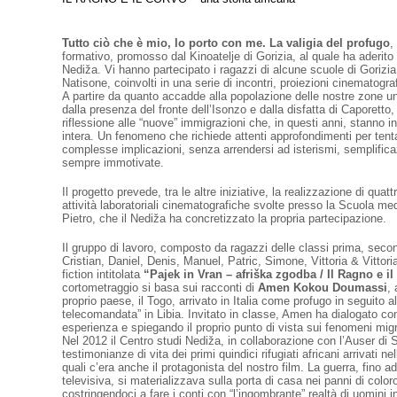
Tutto ciò che è mio, lo porto con me. La valigia del profugo
,
formativo, promosso dal Kinoatelje di Gorizia, al quale ha aderito
Nediža. Vi hanno partecipato i ragazzi di alcune scuole di Gorizia
Natisone, coinvolti in una serie di incontri, proiezioni cinematogr
A partire da quanto accadde alla popolazione delle nostre zone un
dalla presenza del fronte dell’Isonzo e dalla disfatta di Caporetto,
riflessione alle “nuove” immigrazioni che, in questi anni, stanno 
intera. Un fenomeno che richiede attenti approfondimenti per ten
complesse implicazioni, senza arrendersi ad isterismi, semplifica
sempre immotivate.
Il progetto prevede, tra le altre iniziative, la realizzazione di quat
attività laboratoriali cinematografiche svolte presso la Scuola me
Pietro, che il Nediža ha concretizzato la propria partecipazione.
Il gruppo di lavoro, composto da ragazzi delle classi prima, seco
Cristian, Daniel, Denis, Manuel, Patric, Simone, Vittoria & Vittori
fiction intitolata
“Pajek in Vran – afriška zgodba / Il Ragno e il
cortometraggio si basa sui racconti di
Amen Kokou Doumassi
, 
proprio paese, il Togo, arrivato in Italia come profugo in seguito al
telecomandata” in Libia. Invitato in classe, Amen ha dialogato con
esperienza e spiegando il proprio punto di vista sui fenomeni migra
Nel 2012 il Centro studi Nediža, in collaborazione con l’Auser di 
testimonianze di vita dei primi quindici rifugiati africani arrivati ne
quali c’era anche il protagonista del nostro film. La guerra, fino a
televisiva, si materializzava sulla porta di casa nei panni di colo
costringendoci a fare i conti con “l’ingombrante” realtà di uomini 