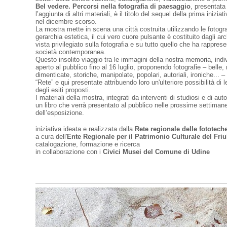
Bel vedere. Percorsi nella fotografia di paesaggio
, presentata
l’aggiunta di altri materiali, è il titolo del sequel della prima inizi
nel dicembre scorso.
La mostra mette in scena una città costruita utilizzando le fotogra
gerarchia estetica, il cui vero cuore pulsante è costituito dagli arc
vista privilegiato sulla fotografia e su tutto quello che ha rappre
società contemporanea.
Questo insolito viaggio tra le immagini della nostra memoria, indiv
aperto al pubblico fino al 16 luglio, proponendo fotografie – belle,
dimenticate, storiche, manipolate, popolari, autoriali, ironiche... –
“Rete” e qui presentate attribuendo loro un'ulteriore possibilità di l
degli esiti proposti.
I materiali della mostra, integrati da interventi di studiosi e di au
un libro che verrà presentato al pubblico nelle prossime settimane
dell’esposizione.
iniziativa ideata e realizzata dalla
Rete regionale delle fototeche
a cura dell'
Ente Regionale per il Patrimonio Culturale del Friu
catalogazione, formazione e ricerca
in collaborazione con i
Civici Musei del Comune di Udine