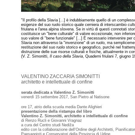
"Il profilo della Slavia [...] è indubbiamente quello di un complesso
esigenze del suo ruolo storico quale cerniera di interscambio cult
friulana e l'area alpina slovena. Se in virtù di questi connotati stori
costituisce un "bene culturale" di valore eccezionale, non inferiore
suo valore di "bene funzionale" [...] È necessario intervenire per d
Slavia non attraverso la "invenzione" di un ruolo, ma sempliceme
restituzione del suo ruolo storico e geografico, purché nel fratt
distruzione delle sue risorse culturali e fisiche, attualmente in cor
(V. Z. Simonitti,
Il caso della Slavia
, Quaderni friulani 7, giugno 1
VALENTINO ZACCARIA SIMONITTI
architetto e intellettuale di confine
serata dedicata a Valentino Z. Simonitti
venerdì 15 settembre 2017, San Pietro al Natisone
ore 17, atrio della scuola media Dante Alighieri
presentazione della ristampa del libro
Valentino Z. Simonitti, architetto e intellettuale di confine
di Renzo Rucli e Giovanni Vragnaz
a cura del Centro studi Nediža
edito con la collaborazione dell’Ordine degli Architetti, Pianificator
Paesaggisti e Conservatori della Provincia di Udine