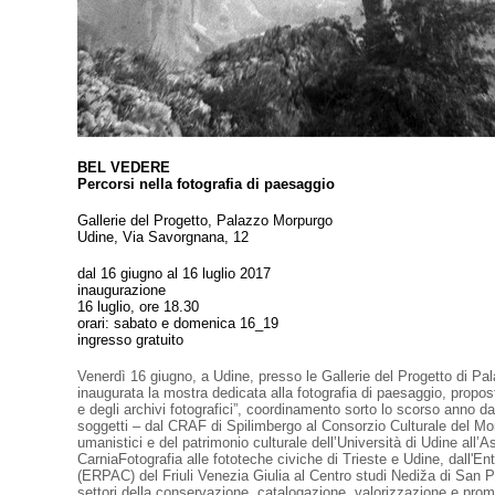
BEL VEDERE
Percorsi nella fotografia di paesaggio
Gallerie del Progetto, Palazzo Morpurgo
Udine, Via Savorgnana, 12
dal 16 giugno al 16 luglio 2017
inaugurazione
16 luglio, ore 18.30
orari: sabato e domenica 16_19
ingresso gratuito
Venerdì 16 giugno, a Udine, presso le Gallerie del Progetto di Pa
inaugurata la mostra dedicata alla fotografia di paesaggio, propos
e degli archivi fotografici”, coordinamento sorto lo scorso anno d
soggetti – dal CRAF di Spilimbergo al Consorzio Culturale del Mo
umanistici e del patrimonio culturale dell’Università di Udine all’A
CarniaFotografia alle fototeche civiche di Trieste e Udine, dall'E
(ERPAC) del Friuli Venezia Giulia al Centro studi Nediža di San Pi
settori della conservazione, catalogazione, valorizzazione e prom