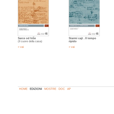
Sarce od hiše
Starmi cajt . Il tempo
(Il cuore della casa)
ripido
> vai
> vai
HOME
EDIZIONI
MOSTRE
DOC
AP