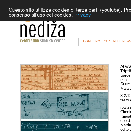
Questo sito utilizza cookies di terze parti (youtube). Pr
consenso all'uso dei cookies.
Privacy
HOME
NOI
CONTATTI
NEWS
ALVA
Tripti
Sarce 
min.
Starmi
Mala 
3DVD 
testo e
realiz
Circol
Kinoat
coordi
Marti
edito 