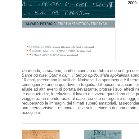
2009
Un mondo, la sua fine, la riflessione su un futuro che si è già co
Sarce od hiše
,
Starmi cajt . Il tempo ripido
,
Mala apokalipsa
sono 
10 anni, raccontano le Valli del Natisone. Lo spartiacque è il terrem
conseguenze anche qui, dove la tragedia dell’epicentro appare lon
allude ad altri eventi di portata devastante, protrae i suoi effetti 
le consuetudini, le relazioni, il lavoro e il vivere quotidiano dell
viaggio tra un mondo rurale al capolinea e le emergenze di oggi, s
recuperando le immagini dei filmati super8 amatoriali, assecondan
una ricerca visiva – e sonora – che solo il cinema documentario p
accogliere.