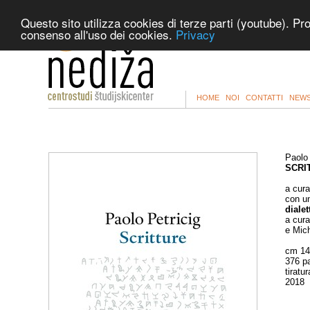
Questo sito utilizza cookies di terze parti (youtube). Pr
consenso all'uso dei cookies.
Privacy
HOME
NOI
CONTATTI
NEWS
Paolo 
SCRI
a cura
con u
diale
a cura
e Mich
cm 14
376 p
tiratu
2018