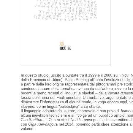
In questo studio, uscito a puntate tra il 1999 e il 2000 sul «Novi M
della Provincia di Udine), Paolo Petricig affronta l’evoluzione dell’
a partire dalla loro origine rappresentata dai pittogrammi preistori
conduce al cuore della tematica sviluppata dall’autore, ovvero la 
recenti e meno recenti di linguisti e slavisti – della
vexata quaest
fascia confinaria del Friuli orientale. Un tentativo, argomentato e
dimostrare l’infondatezza di alcune teorie, in voga ancora oggi, vol
sloveno, come lingua “paleoslava” a sé stante.
Il linguaggio adottato dall’autore, scorrevole e non privo di
humou
alcuni inevitabili tecnicismi e si rivolge ad un pubblico ampio, n
Con
Scritture
, il Centro studi Nediža prosegue l’edizione critica deg
con
Olga Klevdarjova
nel 2014, ponendo particolare attenzione ai t
volume.