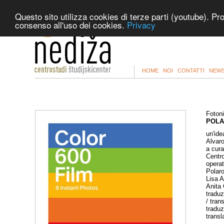
Questo sito utilizza cookies di terze parti (youtube). Pr
consenso all'uso dei cookies.
Privacy
HOME
NOI
CONTATTI
NEWS
Foton
POLA
un'idea
Alvaro
a cura
Centro
operat
Polaro
Lisa A
Anita
traduz
/ tran
traduz
transl