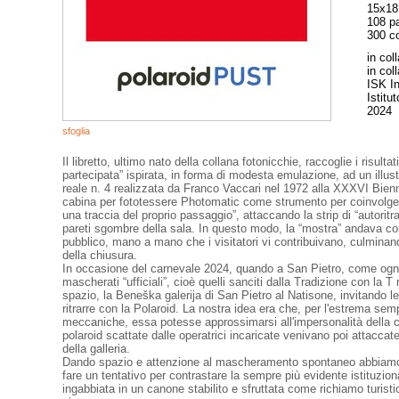
15x18
108 pa
300 co
in col
in col
ISK In
Istitu
2024
sfoglia
Il libretto, ultimo nato della collana fotonicchie, raccoglie i risultat
partecipata” ispirata, in forma di modesta emulazione, ad un illu
reale n. 4 realizzata da Franco Vaccari nel 1972 alla XXXVI Bienn
cabina per fototessere Photomatic come strumento per coinvolgere 
una traccia del proprio passaggio”, attaccando la strip di “autoritr
pareti sgombre della sala. In questo modo, la “mostra” andava com
pubblico, mano a mano che i visitatori vi contribuivano, culmin
della chiusura.
In occasione del carnevale 2024, quando a San Pietro, come ogni a
mascherati “ufficiali”, cioè quelli sanciti dalla Tradizione con la
spazio, la Beneška galerija di San Pietro al Natisone, invitando l
ritrarre con la Polaroid. La nostra idea era che, per l'estrema sem
meccaniche, essa potesse approssimarsi all'impersonalità della 
polaroid scattate dalle operatrici incaricate venivano poi attaccate
della galleria.
Dando spazio e attenzione al mascheramento spontaneo abbiamo 
fare un tentativo per contrastare la sempre più evidente istituzion
ingabbiata in un canone stabilito e sfruttata come richiamo turistic