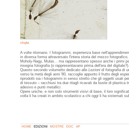
sfoglia
A volte ritornano. I fotogrammi, esperienza base nell'apprendimen
in diversa forma attraversato l'intera storia del mezzo fotografico,
Moholy-Nagy, Mulas... ma rappresentano spesso anche i primi pas
insegna fotografia (o rappresentavano prima dell'era del digitale?)
Questo secondo volumetto dedicato alle
Lezioni di fotografia
di u
verso la metà degli anni '80, raccoglie appunto il frutto degli espe
riprodotti sia i fotogrammi in senso stretto che gli oggetti usati per
di tessuto – racchiusi tra due ritagli ricavati da buste di plastica t
adesivo e punti metallici.
Opere uniche, e non solo strumenti visivi di base, il loro signifi
volta
li ha creati in ambito scolastico a chi
oggi
li ha sistemati sul
HOME
EDIZIONI
MOSTRE
DOC
AP