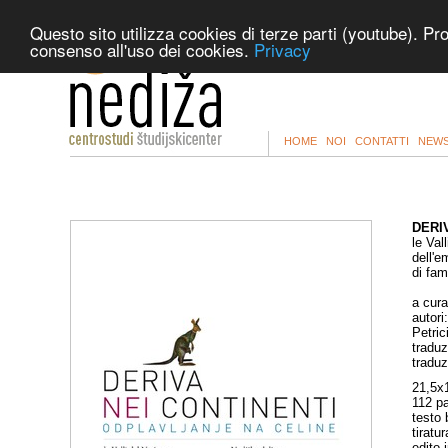
Questo sito utilizza cookies di terze parti (youtube). Pr
consenso all'uso dei cookies.
Privacy
HOME
NOI
CONTATTI
NEWS
DERI
le Val
dell'e
di fam
a cura
autori
Petric
traduz
traduz
21,5x
112 p
testo 
tiratu
edito 