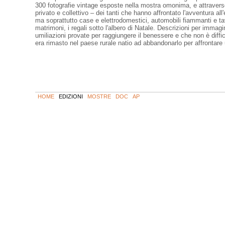
300 fotografie vintage esposte nella mostra omonima, e attraverso
privato e collettivo – dei tanti che hanno affrontato l'avventura al
ma soprattutto case e elettrodomestici, automobili fiammanti e tavo
matrimoni, i regali sotto l'albero di Natale. Descrizioni per immagi
umiliazioni provate per raggiungere il benessere e che non è diffi
era rimasto nel paese rurale natio ad abbandonarlo per affrontar
HOME
EDIZIONI
MOSTRE
DOC
AP