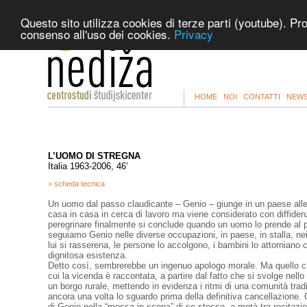
Questo sito utilizza cookies di terze parti (youtube). Pr
consenso all'uso dei cookies.
Privacy
HOME
NOI
CONTATTI
NEWS
L’UOMO DI STREGNA
Italia 1963-2006, 46’
> scheda tecnica
Un uomo dal passo claudicante – Genio – giunge in un paese alle
casa in casa in cerca di lavoro ma viene considerato con diffidenza
peregrinare finalmente si conclude quando un uomo lo prende al 
seguiamo Genio nelle diverse occupazioni, in paese, in stalla, nei
lui si rasserena, le persone lo accolgono, i bambini lo attorniano
dignitosa esistenza.
Detto così, sembrerebbe un ingenuo apologo morale. Ma quello che
cui la vicenda è raccontata, a partire dal fatto che si svolge nello
un borgo rurale, mettendo in evidenza i ritmi di una comunità trad
ancora una volta lo sguardo prima della definitiva cancellazione. C
di Genio nella “messa in scena” di se stesso, a metà tra recitazi