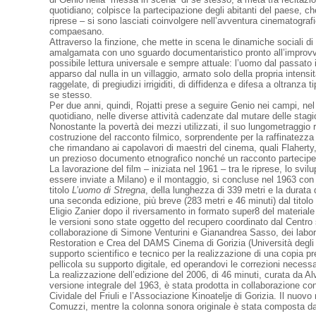
quotidiano; colpisce la partecipazione degli abitanti del paese, c
riprese – si sono lasciati coinvolgere nell’avventura cinematografi
compaesano.
Attraverso la finzione, che mette in scena le dinamiche sociali d
amalgamata con uno sguardo documentaristico pronto all’improvvi
possibile lettura universale e sempre attuale: l’uomo dal passato ign
apparso dal nulla in un villaggio, armato solo della propria intens
raggelate, di pregiudizi irrigiditi, di diffidenza e difesa a oltranza
se stesso.
Per due anni, quindi, Rojatti prese a seguire Genio nei campi, nel 
quotidiano, nelle diverse attività cadenzate dal mutare delle stagi
Nonostante la povertà dei mezzi utilizzati, il suo lungometraggio ri
costruzione del racconto filmico, sorprendente per la raffinatezza
che rimandano ai capolavori di maestri del cinema, quali Flaherty
un prezioso documento etnografico nonché un racconto partecipe
La lavorazione del film – iniziata nel 1961 – tra le riprese, lo svi
essere inviate a Milano) e il montaggio, si concluse nel 1963 con
titolo
L’uomo di Stregna
, della lunghezza di 339 metri e la durata
una seconda edizione, più breve (283 metri e 46 minuti) dal titolo
Eligio Zanier dopo il riversamento in formato super8 del material
le versioni sono state oggetto del recupero coordinato dal Centro 
collaborazione di Simone Venturini e Gianandrea Sasso, dei labor
Restoration e Crea del DAMS Cinema di Gorizia (Università degli s
supporto scientifico e tecnico per la realizzazione di una copia pre
pellicola su supporto digitale, ed operandovi le correzioni necessa
La realizzazione dell’edizione del 2006, di 46 minuti, curata da Alv
versione integrale del 1963, è stata prodotta in collaborazione con 
Cividale del Friuli e l’Associazione Kinoatelje di Gorizia. Il nuov
Comuzzi, mentre la colonna sonora originale è stata composta d