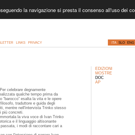
roseguendo la navigazione si presta il consenso all'uso dei c
LETTER
LINKS
PRIVACY
ITA
SLO
ENG
EDIZIONI
MOSTRE
DOC
AP
. Per celebrare degnamente
 realizzata qualche tempo prima da
o “barocco” esalta la vita e le opere
ilosofo, traduttore e guida degli
i, mentre nell'intervista Trinko stesso
i più concreti.
 immortala la viva voce di Ivan Trinko
torica e il linguaggio altisonante
a passata, i modi di raccontare cari a
van
con l'intenzione di narrare Ivan