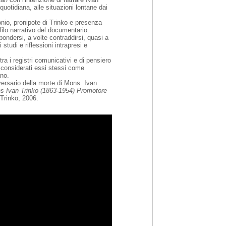
uotidiana, alle situazioni lontane dai
onio, pronipote di Trinko e presenza
filo narrativo del documentario.
ondersi, a volte contraddirsi, quasi a
studi e riflessioni intrapresi e
tra i registri comunicativi e di pensiero
 – considerati essi stessi come
ano.
versario della morte di Mons. Ivan
s Ivan Trinko (1863-1954) Promotore
 Trinko, 2006.