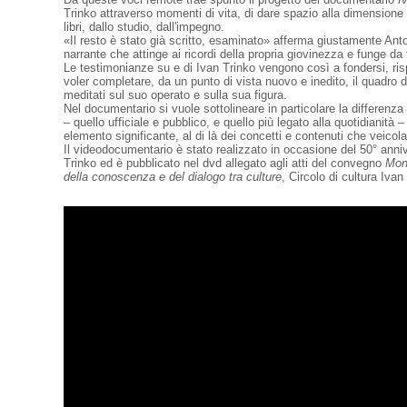
Trinko attraverso momenti di vita, di dare spazio alla dimensione q
libri, dallo studio, dall'impegno.
«Il resto è stato già scritto, esaminato» afferma giustamente Ant
narrante che attinge ai ricordi della propria giovinezza e funge da 
Le testimonianze su e di Ivan Trinko vengono così a fondersi, risp
voler completare, da un punto di vista nuovo e inedito, il quadro di 
meditati sul suo operato e sulla sua figura.
Nel documentario si vuole sottolineare in particolare la differenza 
– quello ufficiale e pubblico, e quello più legato alla quotidianità
elemento significante, al di là dei concetti e contenuti che veicol
Il videodocumentario è stato realizzato in occasione del 50° anni
Trinko ed è pubblicato nel dvd allegato agli atti del convegno
Mon
della conoscenza e del dialogo tra culture
, Circolo di cultura Ivan