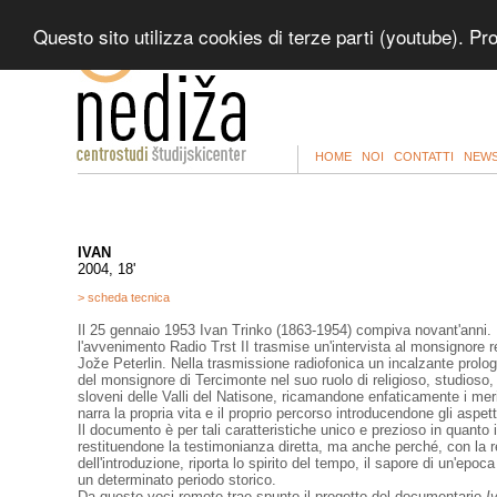
Questo sito utilizza cookies di terze parti (youtube). P
HOME
NOI
CONTATTI
NEWS
IVAN
2004, 18'
> scheda tecnica
Il 25 gennaio 1953 Ivan Trinko (1863-1954) compiva novant'anni
l'avvenimento Radio Trst II trasmise un'intervista al monsignore
Jože Peterlin. Nella trasmissione radiofonica un incalzante prolog
del monsignore di Tercimonte nel suo ruolo di religioso, studioso, f
sloveni delle Valli del Natisone, ricamandone enfaticamente i merit
narra la propria vita e il proprio percorso introducendone gli aspett
Il documento è per tali caratteristiche unico e prezioso in quanto
restituendone la testimonianza diretta, ma anche perché, con la re
dell'introduzione, riporta lo spirito del tempo, il sapore di un'epoc
un determinato periodo storico.
Da queste voci remote trae spunto il progetto del documentario
I